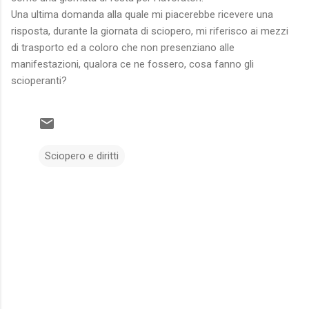
Una ultima domanda alla quale mi piacerebbe ricevere una
risposta, durante la giornata di sciopero, mi riferisco ai mezzi
di trasporto ed a coloro che non presenziano alle
manifestazioni, qualora ce ne fossero, cosa fanno gli
scioperanti?
Sciopero e diritti
C
o
m
m
e
n
t