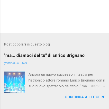
Post popolari in questo blog
"ma... diamoci del tu" di Enrico Brignano
gennaio 08, 2024
Ancora un nuovo successo in teatro per
l’istrionico attore romano Enrico Brignano con il
suo nuovo spettacolo dal titolo “ ma … diamoci
del tu! ” presso l’Auditorium della Conciliazione
CONTINUA A LEGGERE
a Roma. Nella nuova generazione, darsi del “tu”
è ormai un’abitudine, il “lei” ormai sa di antico o