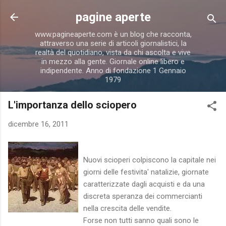
Passa ai contenuti principali
pagine aperte
www.pagineaperte.com è un blog che racconta,
attraverso una serie di articoli giornalistici, la
realtà del quotidiano, vista da chi ascolta e vive
in mezzo alla gente. Giornale online libero e
indipendente. Anno di fondazione 1 Gennaio
1979
L'importanza dello sciopero
dicembre 16, 2011
Nuovi scioperi colpiscono la capitale nei
giorni delle festivita' natalizie, giornate
caratterizzate dagli acquisti e da una
discreta speranza dei commercianti
nella crescita delle vendite.
Forse non tutti sanno quali sono le