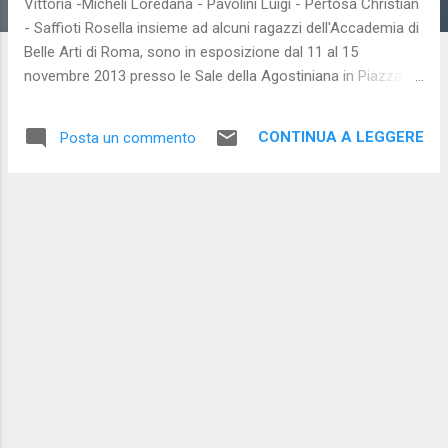
Vittoria -Micheli Loredana - Pavolini Luigi - Pertosa Christian
- Saffioti Rosella insieme ad alcuni ragazzi dell'Accademia di
Belle Arti di Roma, sono in esposizione dal 11 al 15
novembre 2013 presso le Sale della Agostiniana in Piazza
del Popolo a Roma. La mostra, già visitata da molte persone,
è un percorso artistico dove con delle mini personali gli
CONTINUA A LEGGERE
Posta un commento
artisti presentano le proprie opere. Il testo del comunicato
stampa descrive così la mostra : "L’arte in scena, non solo
come luogo privilegiato della libertà espressiva, riflesso di
molteplici mondi interiori, ma come fatto, come realtà,
propositiva e tangibile, fonte di sinergie e confronto. Arte
che rompe gli schemi convenzionali e coniuga talento e vita".
La mostra resterà aperta fino al 15 novembre 2013