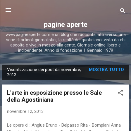
Passa ai contenuti principali
pagine aperte
www.pagineaperte.com è un blog che racconta, attraverso una
serie di articoli giornalistici, la realtà del quotidiano, vista da chi
ascolta e vive in mezzo alla gente. Giornale online libero e
indipendente. Anno di fondazione 1 Gennaio 1979
Visualizzazione dei post da novembre,
MOSTRA TUTTO
P
2013
o
s
L'arte in esposizione presso le Sale
t
della Agostiniana
novembre 12, 2013
Le opere di : Angius Bruno - Belpasso Rita - Bompiani Anna