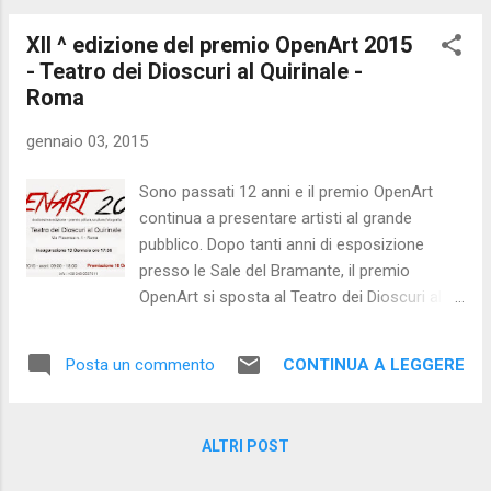
XII ^ edizione del premio OpenArt 2015
- Teatro dei Dioscuri al Quirinale -
Roma
gennaio 03, 2015
Sono passati 12 anni e il premio OpenArt
continua a presentare artisti al grande
pubblico. Dopo tanti anni di esposizione
presso le Sale del Bramante, il premio
OpenArt si sposta al Teatro dei Dioscuri al
Quirinale in via Piacenza 1 a Roma, posto
prestigioso ed istituzionale, per voler,ancora
CONTINUA A LEGGERE
Posta un commento
una volta,evidenziare le varie espressioni
artistiche dei tanti giovani artisti. Le sezioni
sono : pittura,scultura e fotografia, gli artisti
ALTRI POST
presenti sono 50 e provengono da tutto il
mondo, da Israele alla Francia, Inghilterra e