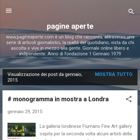
Passa ai contenuti principali
pagine aperte
www.pagineaperte.com è un blog che racconta, attraverso una
serie di articoli giornalistici, la realtà del quotidiano, vista da chi
ascolta e vive in mezzo alla gente. Giornale online libero e
indipendente. Anno di fondazione 1 Gennaio 1979
Visualizzazione dei post da gennaio,
MOSTRA TUTTO
P
2015
o
s
# monogramma in mostra a Londra
t
gennaio 29, 2015
La galleria londinese Fiumano Fine Art gallery
ospita per la seconda volta alcuni artisti della