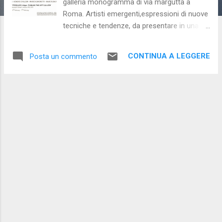
galleria monogramma di via margutta a
Roma. Artisti emergenti,espressioni di nuove
tecniche e tendenze, da presentare in una
delle più stimolanti capitale europee.
Nuovamente la galleria monogramma va
CONTINUA A LEGGERE
Posta un commento
oltre i confini nazionali, dopo New York è la
volta di Londra, dove vuole presentare i
seguenti artisti:Eugenia Albini, Giuseppe
Amorese,Venere Chillemi,Marco Ginoretti e
Marco Zautzik. La mostra in programma fino
al 7 febbraio 2015, sarà anche supportata da
un catalogo.