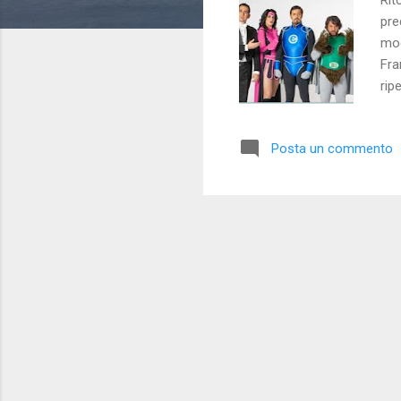
pre
mod
Fra
rip
i s
spe
Posta un commento
ed 
div
Cla
Mar