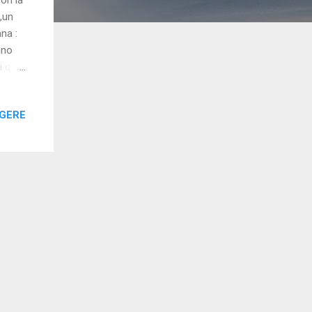
,un
na :
nno
 quali
conda
GGERE
ni e