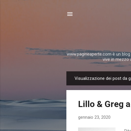
www.pagineaperte.com è un blog che
vive in mezzo 
Visualizzazione dei post da 
P
o
s
Lillo & Greg 
t
gennaio 23, 2020
Rit