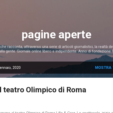
Passa ai contenuti principali
pagine aperte
 racconta, attraverso una serie di articoli giornalistici, la realtà del
alla gente. Giornale online libero e indipendente. Anno di fondazione
gennaio, 2020
MOSTRA 
al teatro Olimpico di Roma
ornano al teatro Olimpico di Roma Lillo & Greg. Lo spettacolo, inizia 