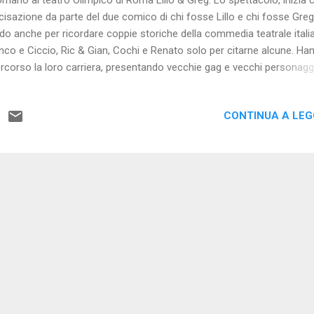
cisazione da parte del due comico di chi fosse Lillo e chi fosse Greg
o anche per ricordare coppie storiche della commedia teatrale italia
nco e Ciccio, Ric & Gian, Cochi e Renato solo per citarne alcune. Ha
ercorso la loro carriera, presentando vecchie gag e vecchi personaggi
upereroi, affiancando le nuove gag sempre ricche di comicità. Uno
ttacolo diviso in due tempi, la prima parte, più lenta rispetto alla se
CONTINUA A LE
una idea vincente, quella di far ascoltare lo stesso brano musicale in
ersi generi musicali. Lillo & Greg che hanno diviso la regia assieme a
udio Piccolotto, sono affiancati da Vania Della Bidia, Attilio Di Giovan
co Fiorini.